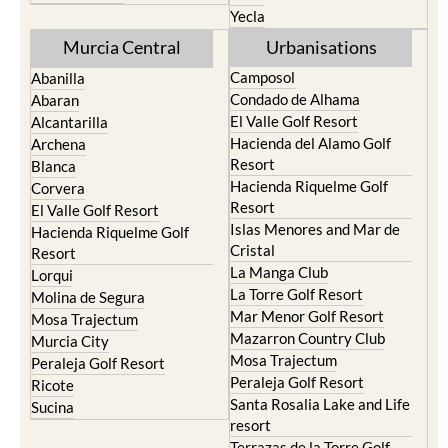
Yecla
Murcia Central
Urbanisations
Camposol
Abanilla
Condado de Alhama
Abaran
El Valle Golf Resort
Alcantarilla
Hacienda del Alamo Golf
Archena
Resort
Blanca
Hacienda Riquelme Golf
Corvera
Resort
El Valle Golf Resort
Islas Menores and Mar de
Hacienda Riquelme Golf
Cristal
Resort
La Manga Club
Lorqui
La Torre Golf Resort
Molina de Segura
Mar Menor Golf Resort
Mosa Trajectum
Mazarron Country Club
Murcia City
Mosa Trajectum
Peraleja Golf Resort
Peraleja Golf Resort
Ricote
Santa Rosalia Lake and Life
Sucina
resort
Terrazas de la Torre Golf