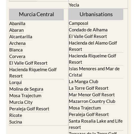
Yecla
Murcia Central
Urbanisations
Camposol
Abanilla
Condado de Alhama
Abaran
El Valle Golf Resort
Alcantarilla
Hacienda del Alamo Golf
Archena
Resort
Blanca
Hacienda Riquelme Golf
Corvera
Resort
El Valle Golf Resort
Islas Menores and Mar de
Hacienda Riquelme Golf
Cristal
Resort
La Manga Club
Lorqui
La Torre Golf Resort
Molina de Segura
Mar Menor Golf Resort
Mosa Trajectum
Mazarron Country Club
Murcia City
Mosa Trajectum
Peraleja Golf Resort
Peraleja Golf Resort
Ricote
Santa Rosalia Lake and Life
Sucina
resort
Terrazas de la Torre Golf