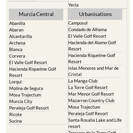
Yecla
Murcia Central
Urbanisations
Camposol
Abanilla
Condado de Alhama
Abaran
El Valle Golf Resort
Alcantarilla
Hacienda del Alamo Golf
Archena
Resort
Blanca
Hacienda Riquelme Golf
Corvera
Resort
El Valle Golf Resort
Islas Menores and Mar de
Hacienda Riquelme Golf
Cristal
Resort
La Manga Club
Lorqui
La Torre Golf Resort
Molina de Segura
Mar Menor Golf Resort
Mosa Trajectum
Mazarron Country Club
Murcia City
Mosa Trajectum
Peraleja Golf Resort
Peraleja Golf Resort
Ricote
Santa Rosalia Lake and Life
Sucina
resort
Terrazas de la Torre Golf