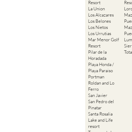
Resort
Res
La Union
Lor
Los Alcazares
Maz
Los Belones
Pue
Los Nietos
Maz
Los Urrutias
Pue
Mar Menor Golf
Lum
Resort
Sie
Pilar de la
Tot
Horadada
Playa Honda /
Playa Paraiso
Portman
Roldan and Lo
Ferro
San Javier
San Pedro del
Pinatar
Santa Rosalia
Lake and Life
resort