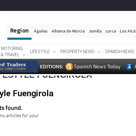
Region
Águilas
Alhama de Murcia
Jumilla
Lorca
Los Alc
MOTORING
LIFESTYLE
PROPERTY NEWS
SPANISH NEWS
& TRAVEL
Spanish News Today
EDITIONS:
IFESTYLE FUENGIROLA
yle Fuengirola
lts found.
ny articles for your