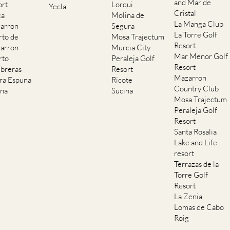
and Mar de
ort
Lorqui
Yecla
Cristal
ca
Molina de
La Manga Club
arron
Segura
La Torre Golf
rto de
Mosa Trajectum
Resort
arron
Murcia City
Mar Menor Golf
rto
Peraleja Golf
Resort
breras
Resort
Mazarron
rra Espuna
Ricote
Country Club
ana
Sucina
Mosa Trajectum
Peraleja Golf
Resort
Santa Rosalia
Lake and Life
resort
Terrazas de la
Torre Golf
Resort
La Zenia
Lomas de Cabo
Roig