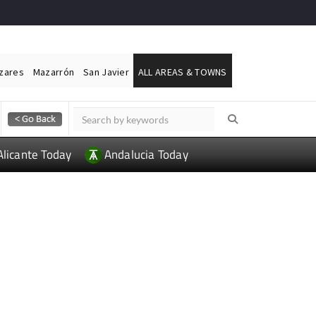
ázares
Mazarrón
San Javier
ALL AREAS & TOWNS
Alicante Today
Andalucia Today