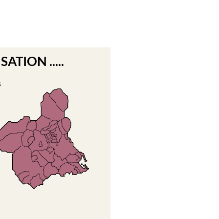
ATION .....
s