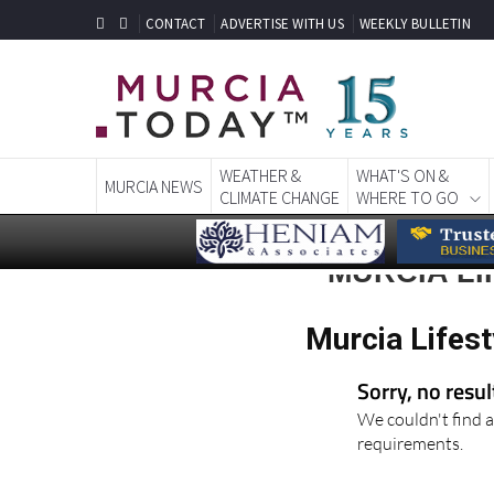
CONTACT
ADVERTISE WITH US
WEEKLY BULLETIN
WEATHER &
WHAT'S ON &
MURCIA NEWS
CLIMATE CHANGE
WHERE TO GO
MURCIA L
Murcia Lifest
Sorry, no resu
We couldn't find a
requirements.