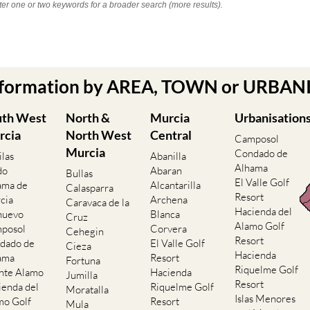
nter one or two keywords for a broader search (more results).
nformation by AREA, TOWN or URBANIS
uth West
North &
Murcia
Urbanisation
rcia
North West
Central
Camposol
Murcia
Condado de
ilas
Abanilla
Alhama
do
Abaran
Bullas
El Valle Golf
ama de
Alcantarilla
Calasparra
Resort
cia
Archena
Caravaca de la
Hacienda del
nuevo
Blanca
Cruz
Alamo Golf
posol
Corvera
Cehegin
Resort
dado de
El Valle Golf
Cieza
Hacienda
ama
Resort
Fortuna
Riquelme Golf
nte Alamo
Hacienda
Jumilla
Resort
ienda del
Riquelme Golf
Moratalla
Islas Menores
mo Golf
Resort
Mula