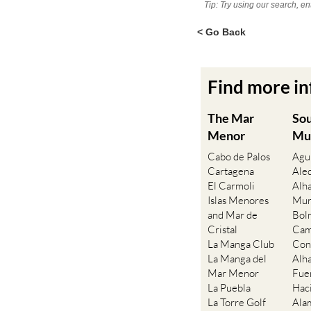
Tip: Try using our search, e
< Go Back
Find more i
The Mar
So
Menor
Mu
Cabo de Palos
Agu
Cartagena
Ale
El Carmoli
Alh
Islas Menores
Mur
and Mar de
Bol
Cristal
Cam
La Manga Club
Con
La Manga del
Alh
Mar Menor
Fue
La Puebla
Hac
La Torre Golf
Ala